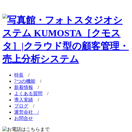
特長
/
7つの機能
/
新着情報
/
よくある質問
/
導入実績
/
ブログ
/
運営会社 /
お問合せ