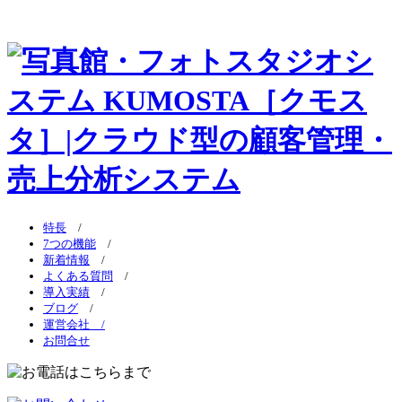
特長
/
7つの機能
/
新着情報
/
よくある質問
/
導入実績
/
ブログ
/
運営会社 /
お問合せ