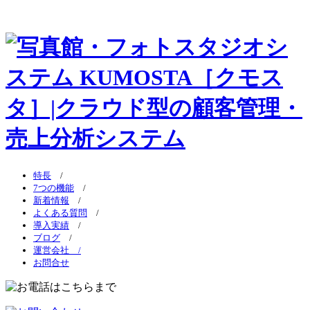
特長
/
7つの機能
/
新着情報
/
よくある質問
/
導入実績
/
ブログ
/
運営会社 /
お問合せ